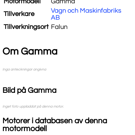
Motormodell
Gamma
Vagn och Maskinfabriks
Tillverkare
AB
Tillverkningsort
Falun
Om Gamma
Inga anteckningar angivna
Bild på Gamma
Inget foto uppladdat på denna motor.
Motorer i databasen av denna
motormodell