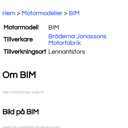
Hem
>
Motormodeller
>
BIM
Motormodell
BIM
Bröderna Jonassons
Tillverkare
Motorfabrik
Tillverkningsort
Lennantsfors
Om BIM
Inga anteckningar angivna
Bild på BIM
Inget foto uppladdat på denna motor.