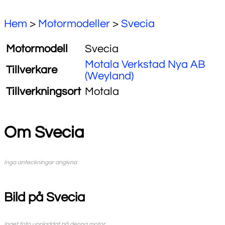
Hem
>
Motormodeller
>
Svecia
Motormodell
Svecia
Motala Verkstad Nya AB
Tillverkare
(Weyland)
Tillverkningsort
Motala
Om Svecia
Inga anteckningar angivna
Bild på Svecia
Inget foto uppladdat på denna motor.