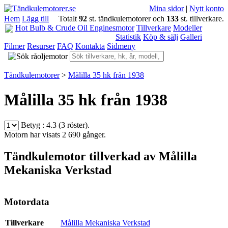
Mina sidor
|
Nytt konto
Hem
Lägg till
Totalt
92
st. tändkulemotorer och
133
st. tillverkare.
Hot Bulb & Crude Oil Engines
motor
Tillverkare
Modeller
Statistik
Köp & sälj
Galleri
Filmer
Resurser
FAQ
Kontakta
Sidmeny
Tändkulemotorer
>
Målilla 35 hk från 1938
Målilla 35 hk från 1938
Betyg :
4.3 (3 röster)
.
Motorn har visats 2 690 gånger.
Tändkulemotor tillverkad av Målilla
Mekaniska Verkstad
Motordata
Tillverkare
Målilla Mekaniska Verkstad