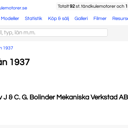
Totalt
92
st. tändkulemotorer och
1
Modeller
Statistik
Köp & sälj
Galleri
Filmer
Resurs
ån 1937
rån 1937
v J & C. G. Bolinder Mekaniska Verkstad AB