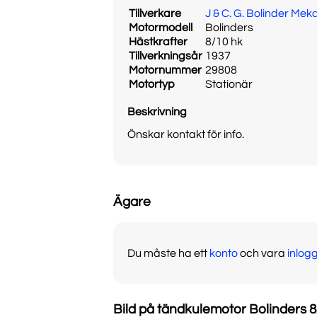
Tillverkare
J & C. G. Bolinder Me
Motormodell
Bolinders
Hästkrafter
8/10 hk
Tillverkningsår
1937
Motornummer
29808
Motortyp
Stationär
Beskrivning
Önskar kontakt för info.
Ägare
Du måste ha ett
konto
och vara
inlog
Bild på tändkulemotor Bolinders 8