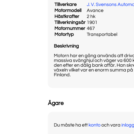
Tillverkare
J. V. Svensons Automo
Motormodell
Avance
Hästkrafter
2 hk
Tillverkningsår
1901
Motornummer
467
Motortyp
Transportabel
Beskrivning
Motorn har en gång används att driva
massiva svänghjul och väger va 600 kg
den efter en dålig bank affär. Han sk
växeln vilket var en enorm summa på d
Finland.
Ägare
Du måste ha ett
konto
och vara
inlog