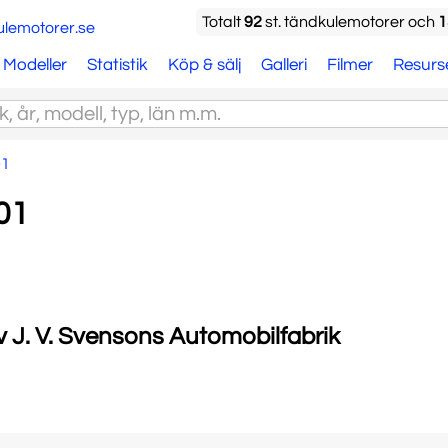
Totalt
92
st. tändkulemotorer och
1
Modeller
Statistik
Köp & sälj
Galleri
Filmer
Resurs
01
01
v J. V. Svensons Automobilfabrik