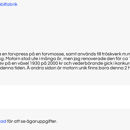
bilfabrik
 en torvpress på en torvmosse, samt används till tröskverk m.
. Motorn stod ute i många år, men jag renoverade den för ca 15
rev på en växel 1930 på 2000 kr och vederbörande gick i konkurs
enna tiden. Å andra sidan är motorn unik finns bara denna 2 hk 
gad
för att se ägaruppgifter.