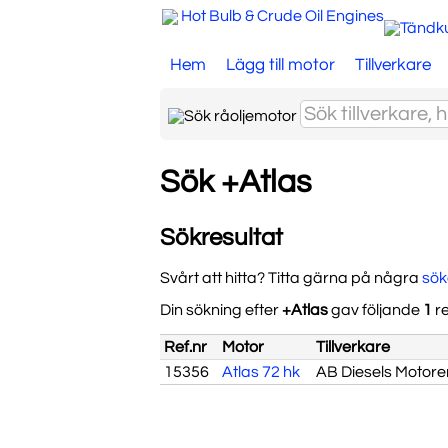
Hot Bulb & Crude Oil Engines
Hem
Lägg till motor
Tillverkare
Sök +Atlas
Sökresultat
Svårt att hitta? Titta gärna på några
sö
Din sökning efter
+Atlas
gav följande
1
re
Ref.nr
Motor
Tillverkare
15356
Atlas 72 hk
AB Diesels Motore