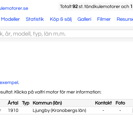
Totalt
92
st. tändkulemotorer och
1
Modeller
Statistik
Köp & sälj
Galleri
Filmer
Resurs
kexempel
.
sultat. Klicka på valfri motor för mer information:
Årtal
Typ
Kommun (län)
Kontakt
Foto
r
1910
Ljungby (Kronobergs län)
-
-