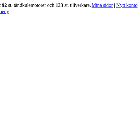
t
92
st. tändkulemotorer och
133
st. tillverkare.
Mina sidor
|
Nytt konto
meny