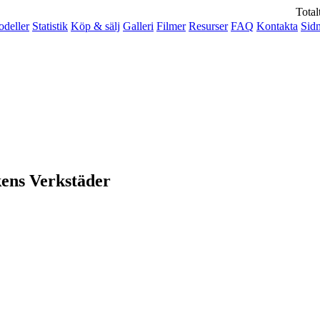
Total
deller
Statistik
Köp & sälj
Galleri
Filmer
Resurser
FAQ
Kontakta
Sid
ens Verkstäder