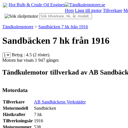
Hot Bulb & Crude Oil Engines
Hem
Lägg till motor
Tillverkare
Mo
Tändkulemotorer
>
Sandbäcken 7 hk från 1916
Sandbäcken 7 hk från 1916
Betyg :
4.5 (2 röster)
.
Motorn har visats 1 947 gånger.
Tändkulemotor tillverkad av AB Sandbäck
Motordata
Tillverkare
AB Sandbäckens Verkstäder
Motormodell
Sandbäcken
Hästkrafter
7 hk
Tillverkningsår
1916
Motornummer
538