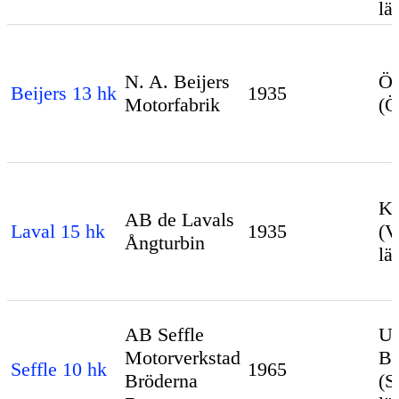
lä
N. A. Beijers
Ör
Beijers 13 hk
1935
Motorfabrik
(Ö
Ka
AB de Lavals
Laval 15 hk
1935
(V
Ångturbin
lä
AB Seffle
Up
Motorverkstad
Br
Seffle 10 hk
1965
Bröderna
(S