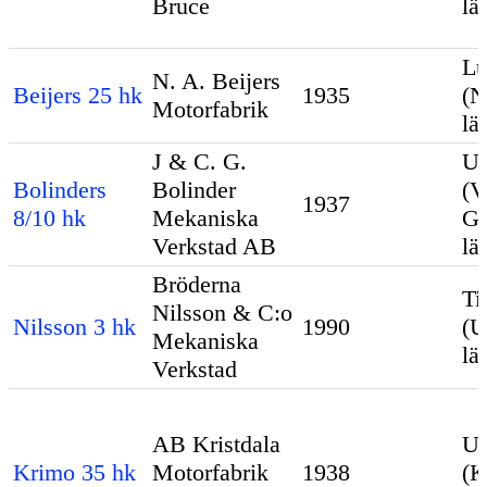
Bruce
lä
Lu
N. A. Beijers
Beijers 25 hk
1935
(N
Motorfabrik
lä
J & C. G.
Ud
Bolinders
Bolinder
(V
1937
8/10 hk
Mekaniska
Gö
Verkstad AB
lä
Bröderna
Ti
Nilsson & C:o
Nilsson 3 hk
1990
(U
Mekaniska
lä
Verkstad
AB Kristdala
Up
Krimo 35 hk
Motorfabrik
1938
(K