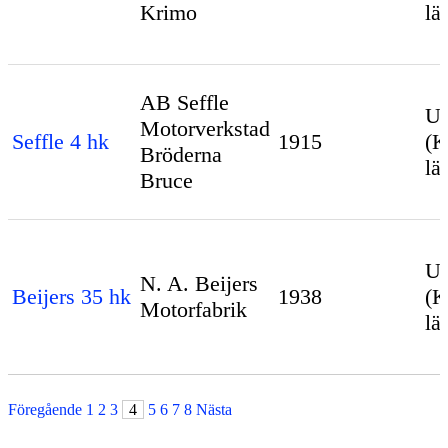
Krimo
lä
AB Seffle
Up
Motorverkstad
Seffle 4 hk
1915
(K
Bröderna
lä
Bruce
Up
N. A. Beijers
Beijers 35 hk
1938
(K
Motorfabrik
lä
Föregående
1
2
3
4
5
6
7
8
Nästa