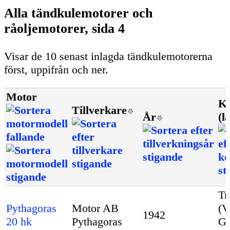
Alla tändkulemotorer och
råoljemotorer, sida 4
Visar de 10 senast inlagda tändkulemotorerna
först, uppifrån och ner.
Motor
K
Tillverkare
År
(l
Tr
Pythagoras
Motor AB
(V
1942
20 hk
Pythagoras
Gö