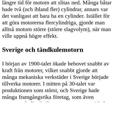
längre tid för motorn att slitas ned. Många båtar
hade två (och ibland fler) cylindrar, annars var
det vanligast att bara ha en cylinder. Istället för
att göra motorerna flercylindriga, gjorde man
alltså motorn större (större slagvolym), när man
ville uppnå högre effekt.
Sverige och tändkulemotorn
I början av 1900-talet ökade behovet snabbt av
kraft från motorer, vilket snabbt gjorde att
många mekaniska verkstäder i Sverige började
tillverka motorer. I mitten på 30-talet var
produktionen som störst, och Sverige hade
många framgångsrika företag, som även
exporterade förnämliga motorer runt om i hela
världen.